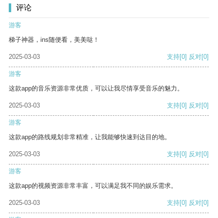
评论
游客
梯子神器，ins随便看，美美哒！
2025-03-03
支持
[0]
反对
[0]
游客
这款app的音乐资源非常优质，可以让我尽情享受音乐的魅力。
2025-03-03
支持
[0]
反对
[0]
游客
这款app的路线规划非常精准，让我能够快速到达目的地。
2025-03-03
支持
[0]
反对
[0]
游客
这款app的视频资源非常丰富，可以满足我不同的娱乐需求。
2025-03-03
支持
[0]
反对
[0]