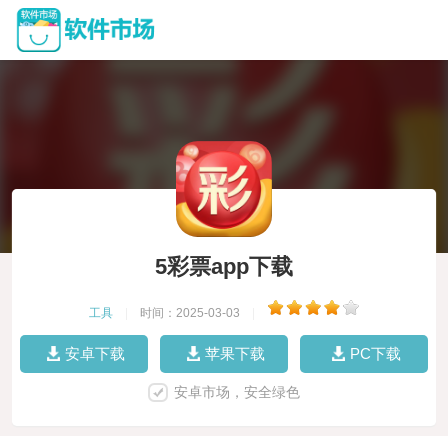
5彩票app下载
工具
|
时间：2025-03-03
|
安卓下载
苹果下载
PC下载
安卓市场，安全绿色