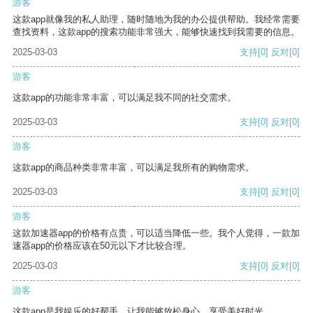
游客
这款app就像我的私人助理，随时随地为我的办公提供帮助。我经常需要
查找资料，这款app的搜索功能非常强大，能够快速找到我需要的信息。
2025-03-03
支持
[0]
反对
[0]
游客
这款app的功能非常丰富，可以满足我不同的社交需求。
2025-03-03
支持
[0]
反对
[0]
游客
这款app的商品种类非常丰富，可以满足我所有的购物需求。
2025-03-03
支持
[0]
反对
[0]
游客
这款加速器app的价格有点贵，可以适当降低一些。我个人觉得，一款加
速器app的价格应该在50元以下才比较合理。
2025-03-03
支持
[0]
反对
[0]
游客
这款app是我娱乐的好帮手，让我能够放松身心，享受美好时光。