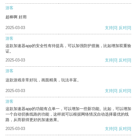
游客
超棒啊 好用
2025-03-03
支持
[0]
反对
[0]
游客
这款加速器app的安全性有待提高，可以加强防护措施，比如增加双重验
证。
2025-03-03
支持
[0]
反对
[0]
游客
这款游戏非常好玩，画面精美，玩法丰富。
2025-03-03
支持
[0]
反对
[0]
游客
这款加速器app的功能有点单一，可以增加一些新功能。比如，可以增加
一个自动切换线路的功能，这样就可以根据网络情况自动选择最优的线
路，从而获得更好的加速效果。
2025-03-03
支持
[0]
反对
[0]