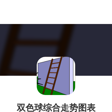
双色球综合走势图表