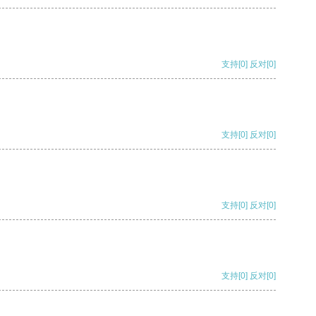
支持
[0]
反对
[0]
支持
[0]
反对
[0]
支持
[0]
反对
[0]
支持
[0]
反对
[0]