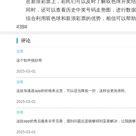
在新浪彩票上，彩民们可以及时了解双色球开奖结
同时，还可以查看历史中奖号码走势图，进行数据
综合利用双色球和新浪彩票的优势，相信可以帮助
#39#
评论
游客
这个软件很好用
2025-03-01
游客
这款加速器app的价格有点贵，可以适当降低一些，这样会更加亲民。
2025-03-01
游客
这款app的售后服务非常完善，遇到问题总是能够得到妥善解决，让我能
2025-03-01