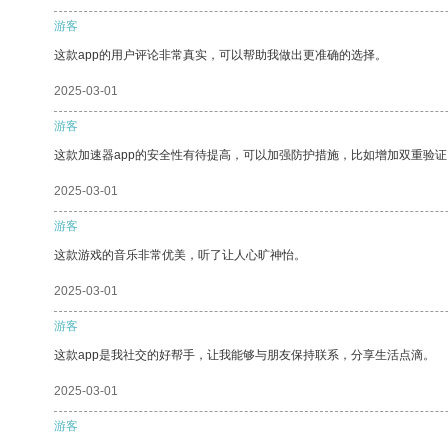
游客
这款app的用户评论非常真实，可以帮助我做出更准确的选择。
2025-03-01
游客
这款加速器app的安全性有待提高，可以加强防护措施，比如增加双重验证
2025-03-01
游客
这款游戏的音乐非常优美，听了让人心旷神怡。
2025-03-01
游客
这款app是我社交的好帮手，让我能够与朋友保持联系，分享生活点滴。
2025-03-01
游客