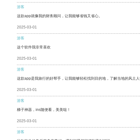
游客
这款app就像我的财务顾问，让我能够省钱又省心。
2025-03-01
游客
这个软件我非常喜欢
2025-03-01
游客
这款app是我旅行的好帮手，让我能够轻松找到目的地，了解当地的风土人
2025-03-01
游客
梯子神器，ins随便看，美美哒！
2025-03-01
游客