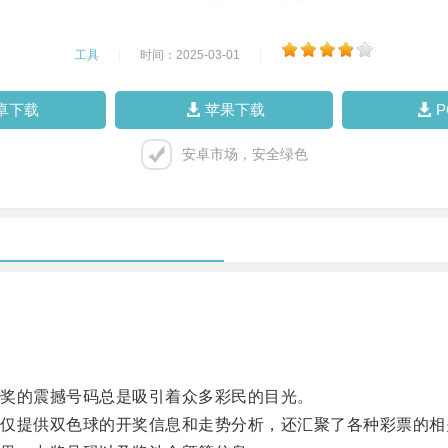
工具
|
时间：2025-03-01
|
卓下载
苹果下载
安卓市场，安全绿色
奖的震撼号码总是吸引着众多彩民的目光。
提供双色球的开奖信息和走势分析，还汇聚了各种彩票的相