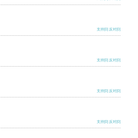
支持
[0]
反对
[0]
支持
[0]
反对
[0]
支持
[0]
反对
[0]
支持
[0]
反对
[0]