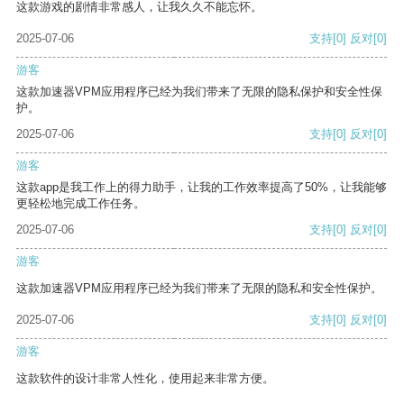
这款游戏的剧情非常感人，让我久久不能忘怀。
2025-07-06
支持
[0]
反对
[0]
游客
这款加速器VPM应用程序已经为我们带来了无限的隐私保护和安全性保
护。
2025-07-06
支持
[0]
反对
[0]
游客
这款app是我工作上的得力助手，让我的工作效率提高了50%，让我能够
更轻松地完成工作任务。
2025-07-06
支持
[0]
反对
[0]
游客
这款加速器VPM应用程序已经为我们带来了无限的隐私和安全性保护。
2025-07-06
支持
[0]
反对
[0]
游客
这款软件的设计非常人性化，使用起来非常方便。