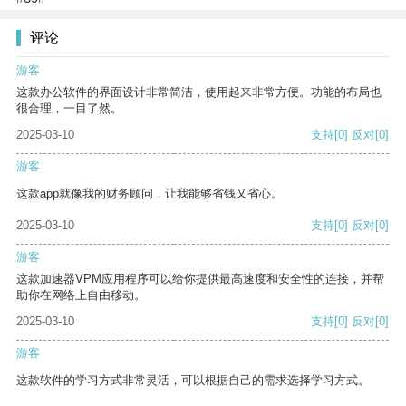
评论
游客
这款办公软件的界面设计非常简洁，使用起来非常方便。功能的布局也
很合理，一目了然。
2025-03-10
支持
[0]
反对
[0]
游客
这款app就像我的财务顾问，让我能够省钱又省心。
2025-03-10
支持
[0]
反对
[0]
游客
这款加速器VPM应用程序可以给你提供最高速度和安全性的连接，并帮
助你在网络上自由移动。
2025-03-10
支持
[0]
反对
[0]
游客
这款软件的学习方式非常灵活，可以根据自己的需求选择学习方式。