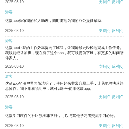
2025-03-10
支持
[0]
反对
[0]
游客
这款app就像我的私人助理，随时随地为我的办公提供帮助。
2025-03-10
支持
[0]
反对
[0]
游客
这款app让我的工作效率提高了50%，让我能够更轻松地完成工作任务。
我以前经常加班，现在有了这个app，我可以提前下班，有更多的时间陪
伴家人。
2025-03-10
支持
[0]
反对
[0]
游客
这款app的用户界面简洁明了，使用起来非常容易上手，让我能够快速熟
悉操作。我不用看说明书，就可以轻松使用这款app。
2025-03-10
支持
[0]
反对
[0]
游客
这款学习软件的社区氛围非常好，可以与其他学习者交流学习心得。
2025-03-10
支持
[0]
反对
[0]