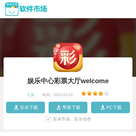
娱乐中心彩票大厅welcome
工具
|
时间：2025-03-10
|
安卓下载
苹果下载
PC下载
安卓市场，安全绿色