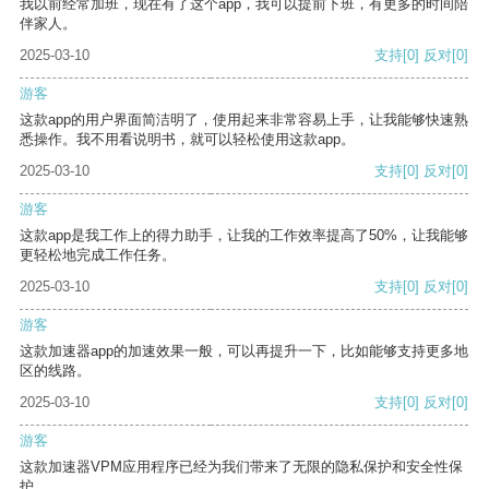
我以前经常加班，现在有了这个app，我可以提前下班，有更多的时间陪
伴家人。
2025-03-10
支持
[0]
反对
[0]
游客
这款app的用户界面简洁明了，使用起来非常容易上手，让我能够快速熟
悉操作。我不用看说明书，就可以轻松使用这款app。
2025-03-10
支持
[0]
反对
[0]
游客
这款app是我工作上的得力助手，让我的工作效率提高了50%，让我能够
更轻松地完成工作任务。
2025-03-10
支持
[0]
反对
[0]
游客
这款加速器app的加速效果一般，可以再提升一下，比如能够支持更多地
区的线路。
2025-03-10
支持
[0]
反对
[0]
游客
这款加速器VPM应用程序已经为我们带来了无限的隐私保护和安全性保
护。