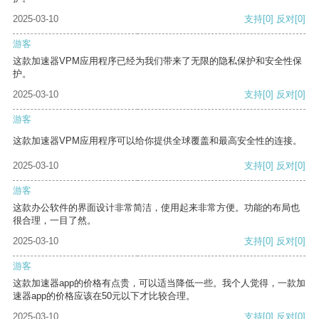
2025-03-10
支持
[0]
反对
[0]
游客
这款加速器VPM应用程序已经为我们带来了无限的隐私保护和安全性保
护。
2025-03-10
支持
[0]
反对
[0]
游客
这款加速器VPM应用程序可以给你提供全球覆盖和最高安全性的连接。
2025-03-10
支持
[0]
反对
[0]
游客
这款办公软件的界面设计非常简洁，使用起来非常方便。功能的布局也
很合理，一目了然。
2025-03-10
支持
[0]
反对
[0]
游客
这款加速器app的价格有点贵，可以适当降低一些。我个人觉得，一款加
速器app的价格应该在50元以下才比较合理。
2025-03-10
支持
[0]
反对
[0]