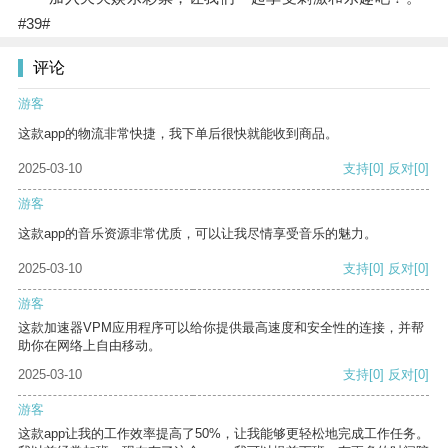
#39#
评论
游客
这款app的物流非常快捷，我下单后很快就能收到商品。
2025-03-10
支持
[0]
反对
[0]
游客
这款app的音乐资源非常优质，可以让我尽情享受音乐的魅力。
2025-03-10
支持
[0]
反对
[0]
游客
这款加速器VPM应用程序可以给你提供最高速度和安全性的连接，并帮
助你在网络上自由移动。
2025-03-10
支持
[0]
反对
[0]
游客
这款app让我的工作效率提高了50%，让我能够更轻松地完成工作任务。