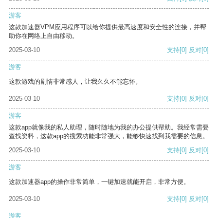
游客
这款加速器VPM应用程序可以给你提供最高速度和安全性的连接，并帮
助你在网络上自由移动。
2025-03-10
支持
[0]
反对
[0]
游客
这款游戏的剧情非常感人，让我久久不能忘怀。
2025-03-10
支持
[0]
反对
[0]
游客
这款app就像我的私人助理，随时随地为我的办公提供帮助。我经常需要
查找资料，这款app的搜索功能非常强大，能够快速找到我需要的信息。
2025-03-10
支持
[0]
反对
[0]
游客
这款加速器app的操作非常简单，一键加速就能开启，非常方便。
2025-03-10
支持
[0]
反对
[0]
游客