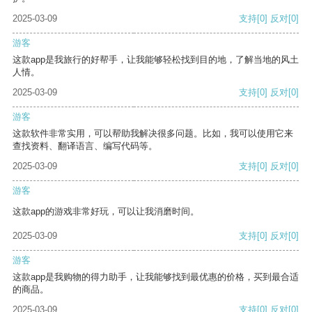
2025-03-09
支持
[0]
反对
[0]
游客
这款app是我旅行的好帮手，让我能够轻松找到目的地，了解当地的风土
人情。
2025-03-09
支持
[0]
反对
[0]
游客
这款软件非常实用，可以帮助我解决很多问题。比如，我可以使用它来
查找资料、翻译语言、编写代码等。
2025-03-09
支持
[0]
反对
[0]
游客
这款app的游戏非常好玩，可以让我消磨时间。
2025-03-09
支持
[0]
反对
[0]
游客
这款app是我购物的得力助手，让我能够找到最优惠的价格，买到最合适
的商品。
2025-03-09
支持
[0]
反对
[0]