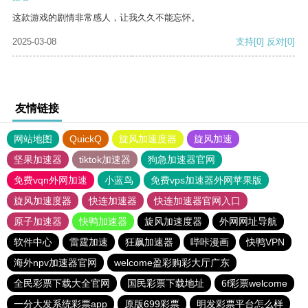
这款游戏的剧情非常感人，让我久久不能忘怀。
2025-03-08
支持
[0]
反对
[0]
友情链接
网站地图
QuickQ
旋风加速度器
旋风加速
坚果加速器
tiktok加速器
狗急加速器官网
免费vqn外网加速
小蓝鸟
免费vps加速器外网苹果版
旋风加速度器
快连加速器
快连加速器官网入口
原子加速器
快鸭加速器
旋风加速度器
外网网址导航
软件中心
雷霆加速
狂飙加速器
哔咔漫画
快鸭VPN
海外npv加速器官网
welcome盈彩购彩大厅广东
全民彩票下载大全官网
国民彩票下载地址
6f彩票welcome
一分大发系统彩票app
原版699彩票
明发彩票平台怎么样