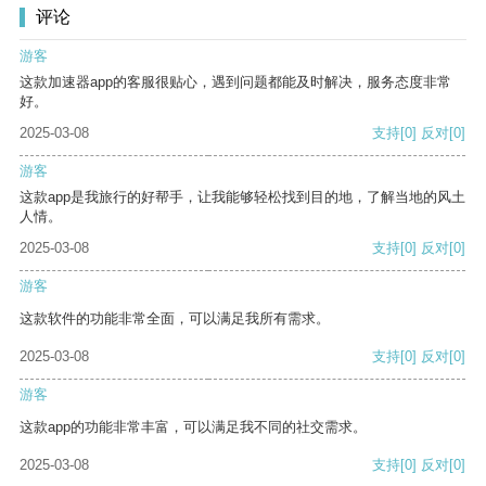
评论
游客
这款加速器app的客服很贴心，遇到问题都能及时解决，服务态度非常
好。
2025-03-08
支持
[0]
反对
[0]
游客
这款app是我旅行的好帮手，让我能够轻松找到目的地，了解当地的风土
人情。
2025-03-08
支持
[0]
反对
[0]
游客
这款软件的功能非常全面，可以满足我所有需求。
2025-03-08
支持
[0]
反对
[0]
游客
这款app的功能非常丰富，可以满足我不同的社交需求。
2025-03-08
支持
[0]
反对
[0]