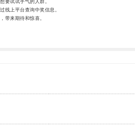
想要试试手气的人群。
过线上平台查询中奖信息。
，带来期待和惊喜。