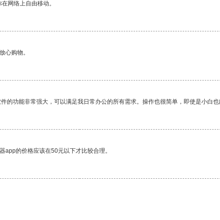
你在网络上自由移动。
够放心购物。
软件的功能非常强大，可以满足我日常办公的所有需求。操作也很简单，即使是小白也
器app的价格应该在50元以下才比较合理。