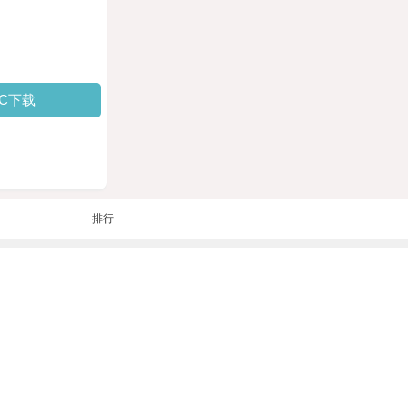
PC下载
排行