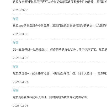
这款加速器VPM应用程序可以给你提供最高速度和安全性的连接，并帮助
2025-03-06
游客
这款app的售后服务非常完善，遇到问题总是能够得到妥善解决，让我能
2025-03-06
游客
我一直在寻找一款功能强大、操作简单的办公软件，终于找到了它。这款
2025-03-06
游客
这款加速器app的价格有点贵，可以适当降低一些。我个人觉得，一款加速
2025-03-06
游客
这款app就像我的私人助理，随时随地为我的办公提供帮助。
2025-03-06