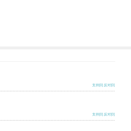
支持
[0]
反对
[0]
支持
[0]
反对
[0]