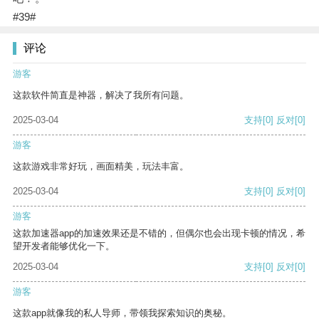
#39#
评论
游客
这款软件简直是神器，解决了我所有问题。
2025-03-04
支持
[0]
反对
[0]
游客
这款游戏非常好玩，画面精美，玩法丰富。
2025-03-04
支持
[0]
反对
[0]
游客
这款加速器app的加速效果还是不错的，但偶尔也会出现卡顿的情况，希
望开发者能够优化一下。
2025-03-04
支持
[0]
反对
[0]
游客
这款app就像我的私人导师，带领我探索知识的奥秘。