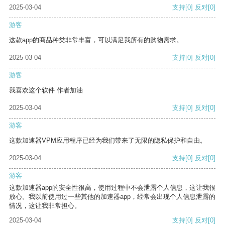
2025-03-04
支持
[0]
反对
[0]
游客
这款app的商品种类非常丰富，可以满足我所有的购物需求。
2025-03-04
支持
[0]
反对
[0]
游客
我喜欢这个软件 作者加油
2025-03-04
支持
[0]
反对
[0]
游客
这款加速器VPM应用程序已经为我们带来了无限的隐私保护和自由。
2025-03-04
支持
[0]
反对
[0]
游客
这款加速器app的安全性很高，使用过程中不会泄露个人信息，这让我很
放心。我以前使用过一些其他的加速器app，经常会出现个人信息泄露的
情况，这让我非常担心。
2025-03-04
支持
[0]
反对
[0]