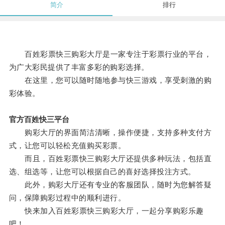
简介
排行
百姓彩票快三购彩大厅是一家专注于彩票行业的平台，
为广大彩民提供了丰富多彩的购彩选择。
在这里，您可以随时随地参与快三游戏，享受刺激的购
彩体验。
官方百姓快三平台
购彩大厅的界面简洁清晰，操作便捷，支持多种支付方
式，让您可以轻松充值购买彩票。
而且，百姓彩票快三购彩大厅还提供多种玩法，包括直
选、组选等，让您可以根据自己的喜好选择投注方式。
此外，购彩大厅还有专业的客服团队，随时为您解答疑
问，保障购彩过程中的顺利进行。
快来加入百姓彩票快三购彩大厅，一起分享购彩乐趣
吧！。