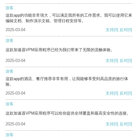
游客
这款app的功能非常强大，可以满足我所有的工作需求。我可以使用它来
编辑文档、制作演示文稿、管理日程安排等。
2025-03-04
支持
[0]
反对
[0]
游客
这款加速器VPM应用程序已经为我们带来了无限的流畅体验。
2025-03-04
支持
[0]
反对
[0]
游客
这款app的酒店、餐厅推荐非常有用，让我能够享受到高品质的旅行体
验。
2025-03-04
支持
[0]
反对
[0]
游客
这款加速器VPM应用程序可以给你提供全球覆盖和最高安全性的连接。
2025-03-04
支持
[0]
反对
[0]
游客