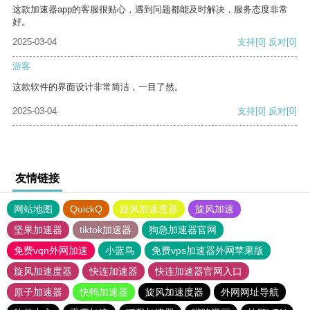
这款加速器app的客服很贴心，遇到问题都能及时解决，服务态度非常
好。
2025-03-04
支持
[0]
反对
[0]
游客
这款软件的界面设计非常简洁，一目了然。
2025-03-04
支持
[0]
反对
[0]
友情链接
网站地图
QuickQ
旋风加速度器
旋风加速
坚果加速器
tiktok加速器
狗急加速器官网
免费vqn外网加速
小蓝鸟
免费vps加速器外网苹果版
旋风加速度器
快连加速器
快连加速器官网入口
原子加速器
快鸭加速器
旋风加速度器
外网网址导航