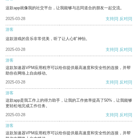
这款app就像我的社交平台，让我能够与志同道合的朋友一起交流。
2025-03-28
支持
[0]
反对
[0]
游客
这款游戏的音乐非常优美，听了让人心旷神怡。
2025-03-28
支持
[0]
反对
[0]
游客
这款加速器VPM应用程序可以给你提供最高速度和安全性的连接，并帮
助你在网络上自由移动。
2025-03-28
支持
[0]
反对
[0]
游客
这款app是我工作上的得力助手，让我的工作效率提高了50%，让我能够
更轻松地完成工作任务。
2025-03-28
支持
[0]
反对
[0]
游客
这款加速器VPM应用程序可以给你提供最高速度和安全性的连接，并帮