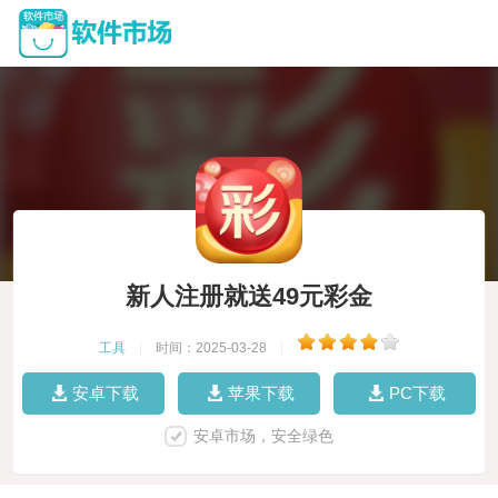
新人注册就送49元彩金
工具
|
时间：2025-03-28
|
安卓下载
苹果下载
PC下载
安卓市场，安全绿色