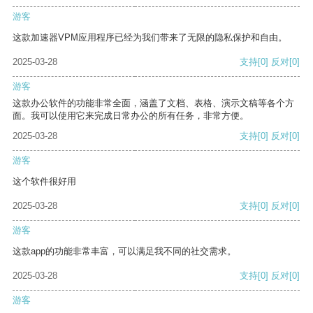
游客
这款加速器VPM应用程序已经为我们带来了无限的隐私保护和自由。
2025-03-28
支持
[0]
反对
[0]
游客
这款办公软件的功能非常全面，涵盖了文档、表格、演示文稿等各个方
面。我可以使用它来完成日常办公的所有任务，非常方便。
2025-03-28
支持
[0]
反对
[0]
游客
这个软件很好用
2025-03-28
支持
[0]
反对
[0]
游客
这款app的功能非常丰富，可以满足我不同的社交需求。
2025-03-28
支持
[0]
反对
[0]
游客